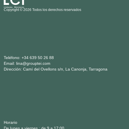
Copyright © 2026 Todos los derechos reservados
Teléfono:
+34 639 50 26 88
Email:
lina@grouptei.com
Dirección:
Camí del Ovellons s/n, La Canonja, Tarragona
Horario
De lunes a viernes : de 9 a 17:00