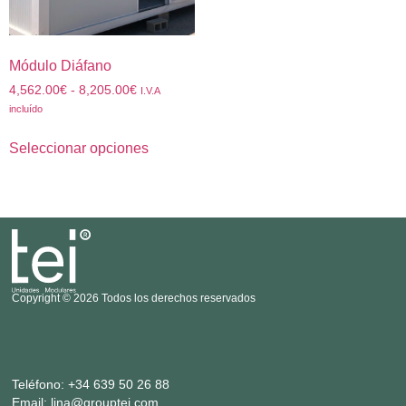
Módulo Diáfano
4,562.00
€
-
8,205.00
€
I.V.A
incluído
Seleccionar opciones
Copyright © 2026 Todos los derechos reservados
Teléfono:
+34 639 50 26 88
Email:
lina@grouptei.com